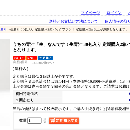
マイページ
ログイン
送料とお支払い方法について
個人情報の取
生青汁
> 生青汁 30包入り 定期購入2箱パックプラン！ 定期購入3回以上が原則となります。
うちの青汁「生」なんです！
生青汁 30包入り 定期購入2
となります。
商品番号 namaaojiru-07
[ 送料込 ]
定期購入は最低３回以上が必要です。
定期購入３回合計金額は18,144円（本体価格16,800円+消費税：1,34
上記金額は参考金額で３回分の合計金額となります。ご請求はお届け
初回特別価格
１回あたり
当店の価格はすべて税抜表示です。ご購入手続き時に別途消費税相当
数量